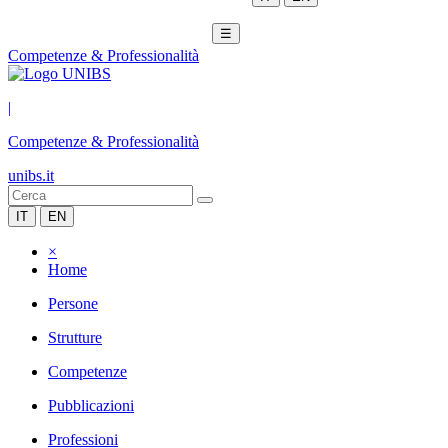
☰
Competenze & Professionalità
|
Competenze & Professionalità
unibs.it
IT
EN
×
Home
Persone
Strutture
Competenze
Pubblicazioni
Professioni