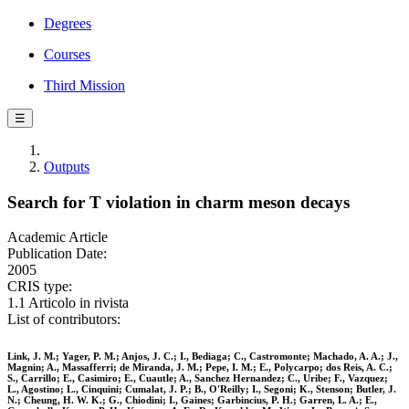
Degrees
Courses
Third Mission
☰
Outputs
Search for T violation in charm meson decays
Academic Article
Publication Date:
2005
CRIS type:
1.1 Articolo in rivista
List of contributors:
Link, J. M.; Yager, P. M.; Anjos, J. C.; I., Bediaga; C., Castromonte; Machado, A. A.; J.,
Magnin; A., Massafferri; de Miranda, J. M.; Pepe, I. M.; E., Polycarpo; dos Reis, A. C.;
S., Carrillo; E., Casimiro; E., Cuautle; A., Sanchez Hernandez; C., Uribe; F., Vazquez;
L., Agostino; L., Cinquini; Cumalat, J. P.; B., O'Reilly; I., Segoni; K., Stenson; Butler, J.
N.; Cheung, H. W. K.; G., Chiodini; I., Gaines; Garbincius, P. H.; Garren, L. A.; E.,