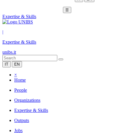
☰
Expertise & Skills
|
Expertise & Skills
unibs.it
IT
EN
×
Home
People
Organizations
Expertise & Skills
Outputs
Jobs