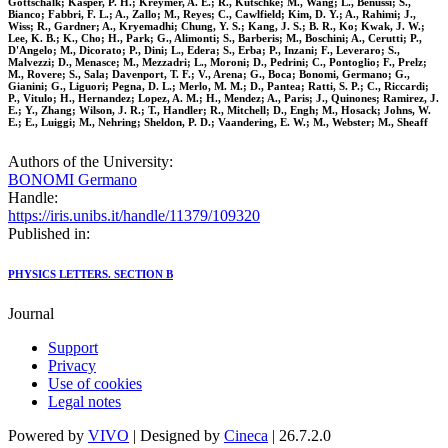
Gottschalk; Kasper, P. H.; Kreymer, A. E.; R., Kutschke; M., Wang; L., Benussi; S.,
Bianco; Fabbri, F. L.; A., Zallo; M., Reyes; C., Cawlfield; Kim, D. Y.; A., Rahimi; J.,
Wiss; R., Gardner; A., Kryemadhi; Chung, Y. S.; Kang, J. S.; B. R., Ko; Kwak, J. W.;
Lee, K. B.; K., Cho; H., Park; G., Alimonti; S., Barberis; M., Boschini; A., Cerutti; P.,
D'Angelo; M., Dicorato; P., Dini; L., Edera; S., Erba; P., Inzani; F., Leveraro; S.,
Malvezzi; D., Menasce; M., Mezzadri; L., Moroni; D., Pedrini; C., Pontoglio; F., Prelz;
M., Rovere; S., Sala; Davenport, T. F.; V., Arena; G., Boca; Bonomi, Germano; G.,
Gianini; G., Liguori; Pegna, D. L.; Merlo, M. M.; D., Pantea; Ratti, S. P.; C., Riccardi;
P., Vitulo; H., Hernandez; Lopez, A. M.; H., Mendez; A., Paris; J., Quinones; Ramirez, J.
E.; Y., Zhang; Wilson, J. R.; T., Handler; R., Mitchell; D., Engh; M., Hosack; Johns, W.
E.; E., Luiggi; M., Nehring; Sheldon, P. D.; Vaandering, E. W.; M., Webster; M., Sheaff
Authors of the University:
BONOMI Germano
Handle:
https://iris.unibs.it/handle/11379/109320
Published in:
PHYSICS LETTERS. SECTION B
Journal
Support
Privacy
Use of cookies
Legal notes
Powered by
VIVO
| Designed by
Cineca
| 26.7.2.0