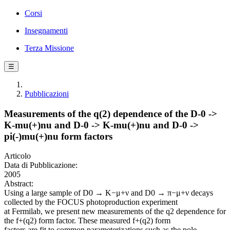
Corsi
Insegnamenti
Terza Missione
☰
Pubblicazioni
Measurements of the q(2) dependence of the D-0 ->
K-mu(+)nu and D-0 -> K-mu(+)nu and D-0 ->
pi(-)mu(+)nu form factors
Articolo
Data di Pubblicazione:
2005
Abstract:
Using a large sample of D0 → K−μ+ν and D0 → π−μ+ν decays
collected by the FOCUS photoproduction experiment
at Fermilab, we present new measurements of the q2 dependence for
the f+(q2) form factor. These measured f+(q2) form
factors are fit to common parameterizations such as the pole