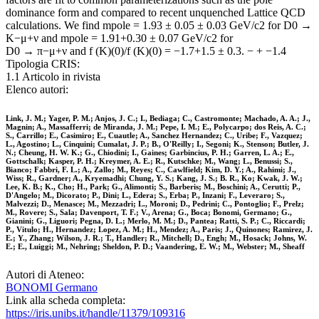
dominance form and compared to recent unquenched Lattice QCD
calculations. We find mpole = 1.93 ± 0.05 ± 0.03 GeV/c2 for D0 →
K−μ+ν and mpole = 1.91+0.30 ± 0.07 GeV/c2 for
D0 → π−μ+ν and f (K)(0)/f (K)(0) = −1.7+1.5 ± 0.3. − + −1.4
Tipologia CRIS:
1.1 Articolo in rivista
Elenco autori:
Link, J. M.; Yager, P. M.; Anjos, J. C.; I., Bediaga; C., Castromonte; Machado, A. A.; J.,
Magnin; A., Massafferri; de Miranda, J. M.; Pepe, I. M.; E., Polycarpo; dos Reis, A. C.;
S., Carrillo; E., Casimiro; E., Cuautle; A., Sanchez Hernandez; C., Uribe; F., Vazquez;
L., Agostino; L., Cinquini; Cumalat, J. P.; B., O'Reilly; I., Segoni; K., Stenson; Butler, J.
N.; Cheung, H. W. K.; G., Chiodini; I., Gaines; Garbincius, P. H.; Garren, L. A.; E.,
Gottschalk; Kasper, P. H.; Kreymer, A. E.; R., Kutschke; M., Wang; L., Benussi; S.,
Bianco; Fabbri, F. L.; A., Zallo; M., Reyes; C., Cawlfield; Kim, D. Y.; A., Rahimi; J.,
Wiss; R., Gardner; A., Kryemadhi; Chung, Y. S.; Kang, J. S.; B. R., Ko; Kwak, J. W.;
Lee, K. B.; K., Cho; H., Park; G., Alimonti; S., Barberis; M., Boschini; A., Cerutti; P.,
D'Angelo; M., Dicorato; P., Dini; L., Edera; S., Erba; P., Inzani; F., Leveraro; S.,
Malvezzi; D., Menasce; M., Mezzadri; L., Moroni; D., Pedrini; C., Pontoglio; F., Prelz;
M., Rovere; S., Sala; Davenport, T. F.; V., Arena; G., Boca; Bonomi, Germano; G.,
Gianini; G., Liguori; Pegna, D. L.; Merlo, M. M.; D., Pantea; Ratti, S. P.; C., Riccardi;
P., Vitulo; H., Hernandez; Lopez, A. M.; H., Mendez; A., Paris; J., Quinones; Ramirez, J.
E.; Y., Zhang; Wilson, J. R.; T., Handler; R., Mitchell; D., Engh; M., Hosack; Johns, W.
E.; E., Luiggi; M., Nehring; Sheldon, P. D.; Vaandering, E. W.; M., Webster; M., Sheaff
Autori di Ateneo:
BONOMI Germano
Link alla scheda completa:
https://iris.unibs.it/handle/11379/109316