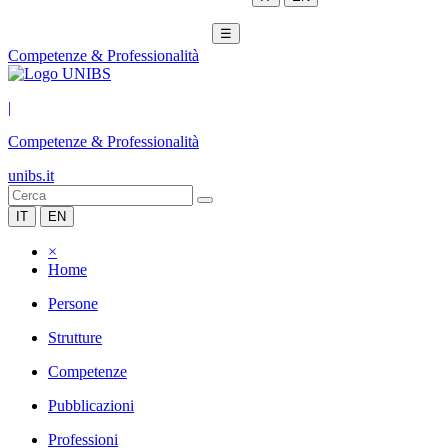
☰
Competenze & Professionalità
|
Competenze & Professionalità
unibs.it
IT
EN
×
Home
Persone
Strutture
Competenze
Pubblicazioni
Professioni