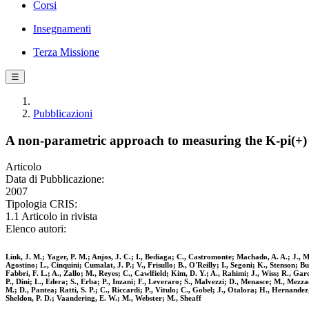
Corsi
Insegnamenti
Terza Missione
☰
Pubblicazioni
A non-parametric approach to measuring the K-pi(+)
Articolo
Data di Pubblicazione:
2007
Tipologia CRIS:
1.1 Articolo in rivista
Elenco autori:
Link, J. M.; Yager, P. M.; Anjos, J. C.; I., Bediaga; C., Castromonte; Machado, A. A.; J., M
Agostino; L., Cinquini; Cumalat, J. P.; V., Frisullo; B., O'Reilly; I., Segoni; K., Stenson; 
Fabbri, F. L.; A., Zallo; M., Reyes; C., Cawlfield; Kim, D. Y.; A., Rahimi; J., Wiss; R., Ga
P., Dini; L., Edera; S., Erba; P., Inzani; F., Leveraro; S., Malvezzi; D., Menasce; M., Mezz
M.; D., Pantea; Ratti, S. P.; C., Riccardi; P., Vitulo; C., Gobel; J., Otalora; H., Hernande
Sheldon, P. D.; Vaandering, E. W.; M., Webster; M., Sheaff