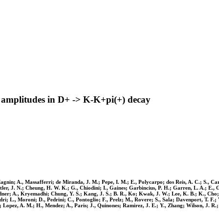
 amplitudes in D+ -> K-K+pi(+) decay
agnin; A., Massafferri; de Miranda, J. M.; Pepe, I. M.; E., Polycarpo; dos Reis, A. C.; S., Ca
Butler, J. N.; Cheung, H. W. K.; G., Chiodini; I., Gaines; Garbincius, P. H.; Garren, L. A.; E.
rdner; A., Kryemadhi; Chung, Y. S.; Kang, J. S.; B. R., Ko; Kwak, J. W.; Lee, K. B.; K., Cho; 
adri; L., Moroni; D., Pedrini; C., Pontoglio; F., Prelz; M., Rovere; S., Sala; Davenport, T. 
z; Lopez, A. M.; H., Mendez; A., Paris; J., Quinones; Ramirez, J. E.; Y., Zhang; Wilson, J. R.