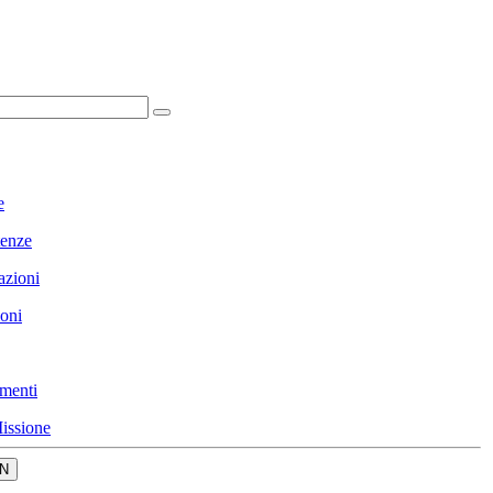
e
enze
azioni
ioni
menti
issione
N