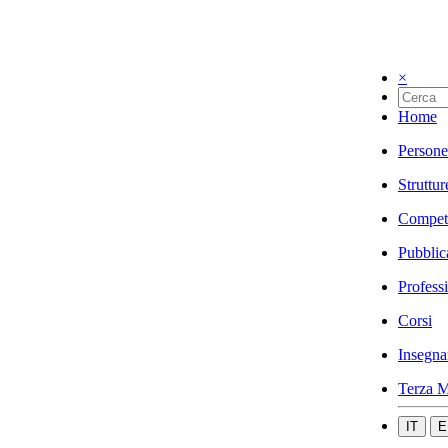
×
Home
Persone
Struttur
Compet
Pubblic
Profess
Corsi
Insegna
Terza M
IT
E