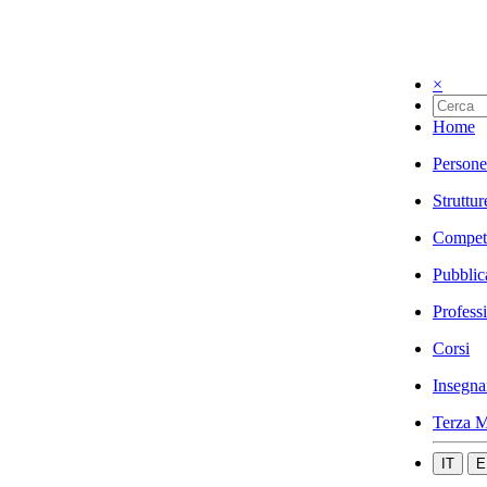
×
Home
Persone
Struttur
Compet
Pubblic
Profess
Corsi
Insegna
Terza M
IT
E