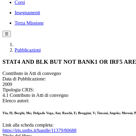
Corsi
Insegnamenti
Terza Missione
☰
Pubblicazioni
STAT4 AND BLK BUT NOT BANK1 OR IRF5 A
Contributo in Atti di convegno
Data di Pubblicazione:
2009
Tipologia CRIS:
4.1 Contributo in Atti di convegno
Elenco autori:
Yin, H; Borghi, Mo; Delgado Vega, Am; Raschi, E; Broggini, V; Tincani, Angela; Meroni, 
Link alla scheda completa:
https://iris.unibs.it/handle/11379/80688
Titolo del libro: