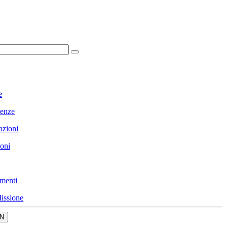
e
enze
azioni
ioni
menti
issione
N