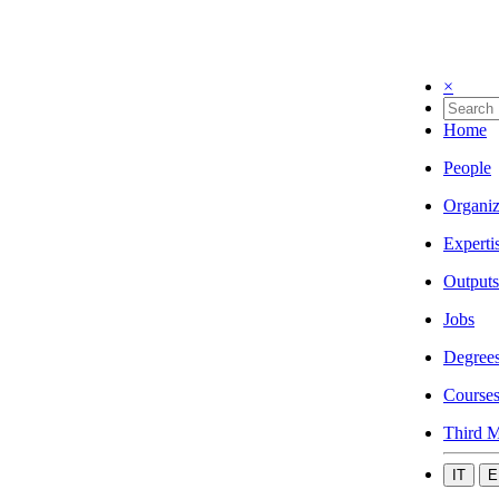
×
Home
People
Organiz
Experti
Outputs
Jobs
Degree
Course
Third M
IT
E