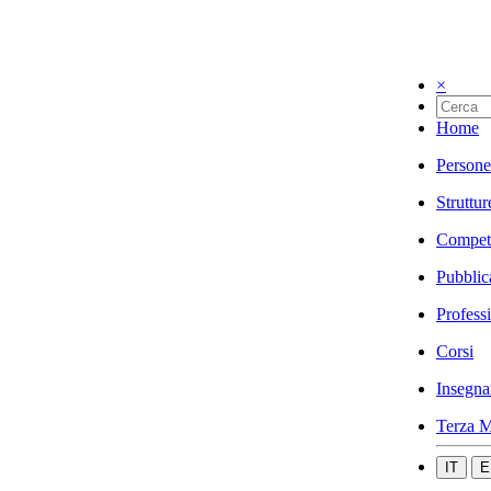
×
Home
Persone
Struttur
Compet
Pubblic
Profess
Corsi
Insegna
Terza M
IT
E