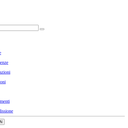
e
enze
azioni
ioni
menti
issione
N