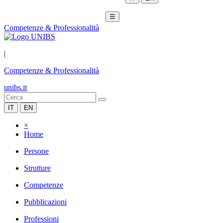
☰
Competenze & Professionalità
|
Competenze & Professionalità
unibs.it
IT
EN
×
Home
Persone
Strutture
Competenze
Pubblicazioni
Professioni