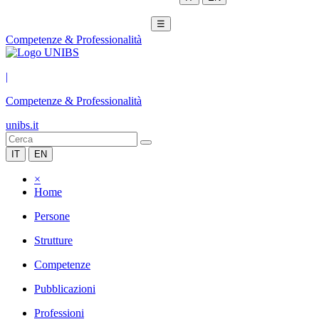
☰
Competenze & Professionalità
|
Competenze & Professionalità
unibs.it
IT
EN
×
Home
Persone
Strutture
Competenze
Pubblicazioni
Professioni