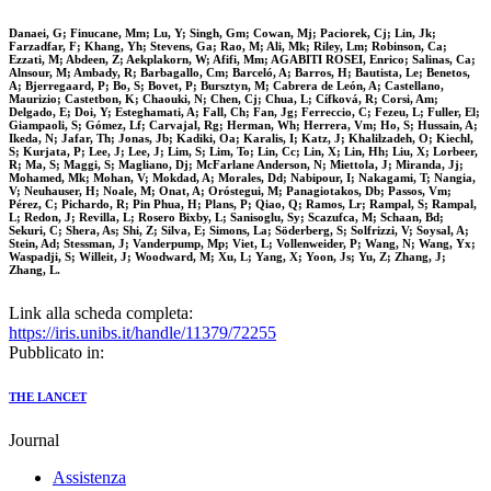
Danaei, G; Finucane, Mm; Lu, Y; Singh, Gm; Cowan, Mj; Paciorek, Cj; Lin, Jk;
Farzadfar, F; Khang, Yh; Stevens, Ga; Rao, M; Ali, Mk; Riley, Lm; Robinson, Ca;
Ezzati, M; Abdeen, Z; Aekplakorn, W; Afifi, Mm; AGABITI ROSEI, Enrico; Salinas, Ca;
Alnsour, M; Ambady, R; Barbagallo, Cm; Barceló, A; Barros, H; Bautista, Le; Benetos,
A; Bjerregaard, P; Bo, S; Bovet, P; Bursztyn, M; Cabrera de León, A; Castellano,
Maurizio; Castetbon, K; Chaouki, N; Chen, Cj; Chua, L; Cífková, R; Corsi, Am;
Delgado, E; Doi, Y; Esteghamati, A; Fall, Ch; Fan, Jg; Ferreccio, C; Fezeu, L; Fuller, El;
Giampaoli, S; Gómez, Lf; Carvajal, Rg; Herman, Wh; Herrera, Vm; Ho, S; Hussain, A;
Ikeda, N; Jafar, Th; Jonas, Jb; Kadiki, Oa; Karalis, I; Katz, J; Khalilzadeh, O; Kiechl,
S; Kurjata, P; Lee, J; Lee, J; Lim, S; Lim, To; Lin, Cc; Lin, X; Lin, Hh; Liu, X; Lorbeer,
R; Ma, S; Maggi, S; Magliano, Dj; McFarlane Anderson, N; Miettola, J; Miranda, Jj;
Mohamed, Mk; Mohan, V; Mokdad, A; Morales, Dd; Nabipour, I; Nakagami, T; Nangia,
V; Neuhauser, H; Noale, M; Onat, A; Oróstegui, M; Panagiotakos, Db; Passos, Vm;
Pérez, C; Pichardo, R; Pin Phua, H; Plans, P; Qiao, Q; Ramos, Lr; Rampal, S; Rampal,
L; Redon, J; Revilla, L; Rosero Bixby, L; Sanisoglu, Sy; Scazufca, M; Schaan, Bd;
Sekuri, C; Shera, As; Shi, Z; Silva, E; Simons, La; Söderberg, S; Solfrizzi, V; Soysal, A;
Stein, Ad; Stessman, J; Vanderpump, Mp; Viet, L; Vollenweider, P; Wang, N; Wang, Yx;
Waspadji, S; Willeit, J; Woodward, M; Xu, L; Yang, X; Yoon, Js; Yu, Z; Zhang, J;
Zhang, L.
Link alla scheda completa:
https://iris.unibs.it/handle/11379/72255
Pubblicato in:
THE LANCET
Journal
Assistenza