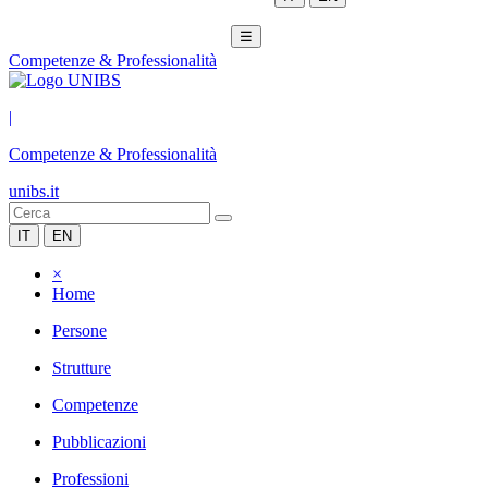
☰
Competenze & Professionalità
|
Competenze & Professionalità
unibs.it
IT
EN
×
Home
Persone
Strutture
Competenze
Pubblicazioni
Professioni