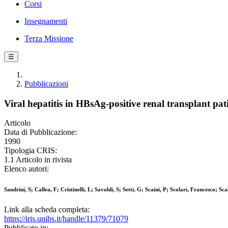
Corsi
Insegnamenti
Terza Missione
☰
Pubblicazioni
Viral hepatitis in HBsAg-positive renal transplant pat
Articolo
Data di Pubblicazione:
1990
Tipologia CRIS:
1.1 Articolo in rivista
Elenco autori:
Sandrini, S; Callea, F; Cristinelli, L; Savoldi, S; Setti, G; Scaini, P; Scolari, Francesco; S
Link alla scheda completa:
https://iris.unibs.it/handle/11379/71079
Pubblicato in: