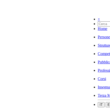
×
Home
Persone
Struttur
Compet
Pubblic
Profess
Corsi
Insegna
Terza M
IT
E