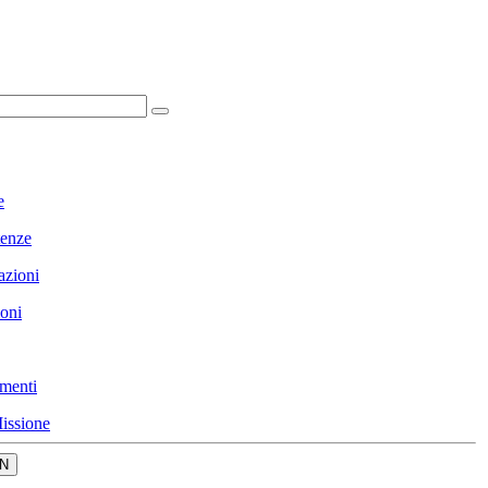
e
enze
azioni
ioni
menti
issione
N