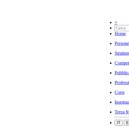
×
Home
Persone
Struttur
Compet
Pubblic
Profess
Corsi
Insegna
Terza M
IT
E