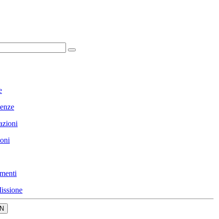
e
enze
azioni
ioni
menti
issione
N