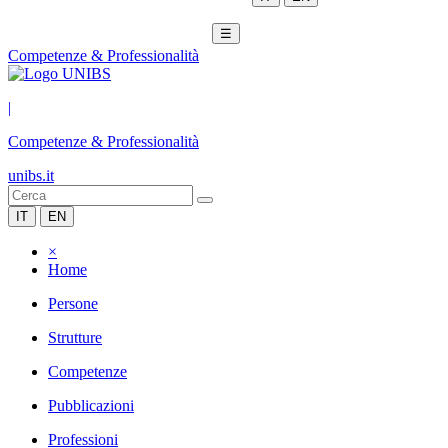
☰
Competenze & Professionalità
|
Competenze & Professionalità
unibs.it
IT
EN
×
Home
Persone
Strutture
Competenze
Pubblicazioni
Professioni