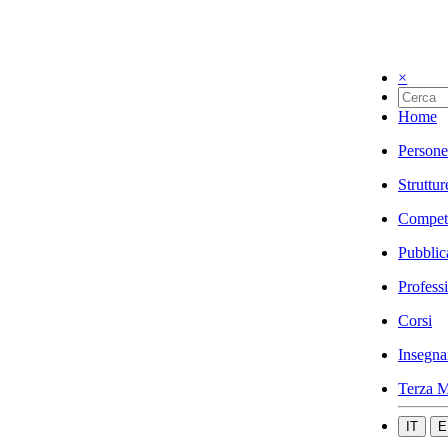
×
Home
Persone
Struttur
Compet
Pubblic
Profess
Corsi
Insegna
Terza M
IT
E