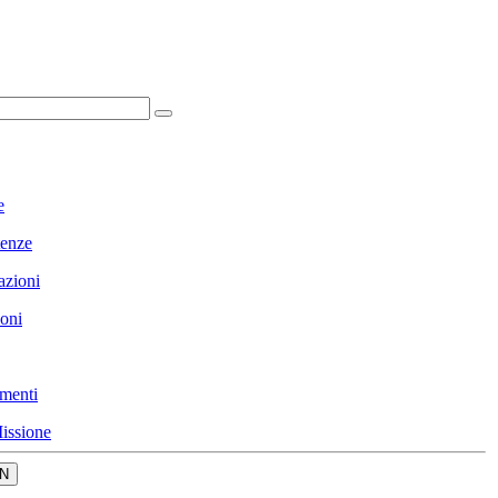
e
enze
azioni
ioni
menti
issione
N