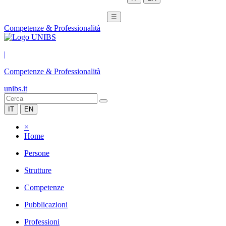
☰
Competenze & Professionalità
|
Competenze & Professionalità
unibs.it
IT
EN
×
Home
Persone
Strutture
Competenze
Pubblicazioni
Professioni