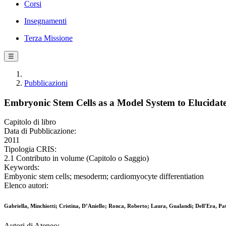
Corsi
Insegnamenti
Terza Missione
☰
Pubblicazioni
Embryonic Stem Cells as a Model System to Elucidate
Capitolo di libro
Data di Pubblicazione:
2011
Tipologia CRIS:
2.1 Contributo in volume (Capitolo o Saggio)
Keywords:
Embyonic stem cells; mesoderm; cardiomyocyte differentiation
Elenco autori:
Gabriella, Minchiotti; Cristina, D’Aniello; Ronca, Roberto; Laura, Gualandi; Dell'Era, Pat
Autori di Ateneo: