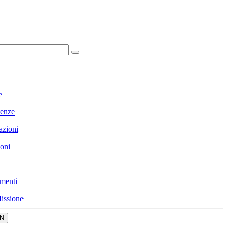
e
enze
azioni
ioni
menti
issione
N