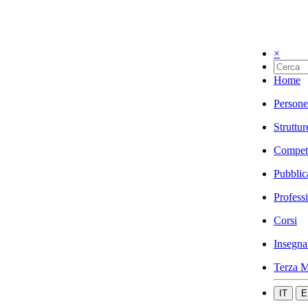
×
Home
Persone
Struttur
Compet
Pubblic
Profess
Corsi
Insegna
Terza M
IT
E