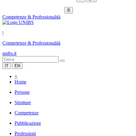
☰
Competenze & Professionalità
|
Competenze & Professionalità
unibs.it
IT
EN
×
Home
Persone
Strutture
Competenze
Pubblicazioni
Professioni