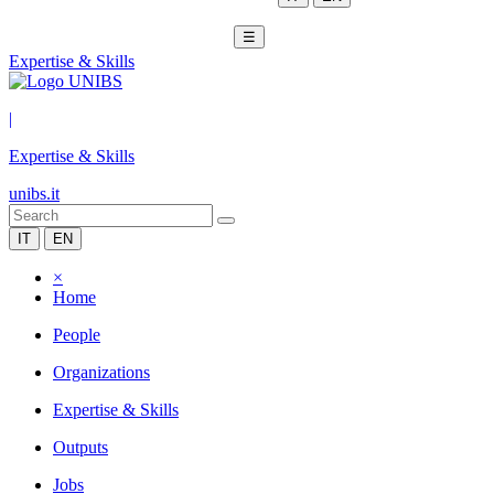
☰
Expertise & Skills
|
Expertise & Skills
unibs.it
IT
EN
×
Home
People
Organizations
Expertise & Skills
Outputs
Jobs