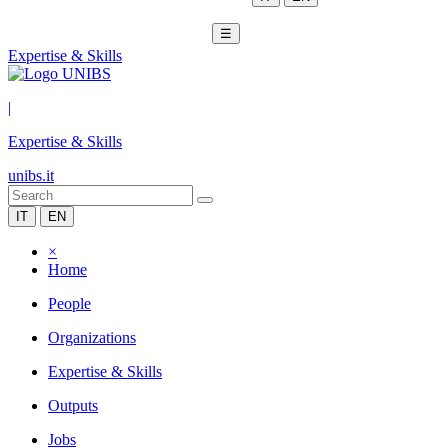
☰
Expertise & Skills
|
Expertise & Skills
unibs.it
IT
EN
×
Home
People
Organizations
Expertise & Skills
Outputs
Jobs