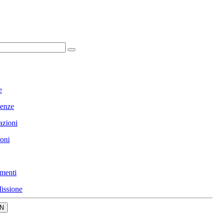
e
enze
azioni
ioni
menti
issione
N