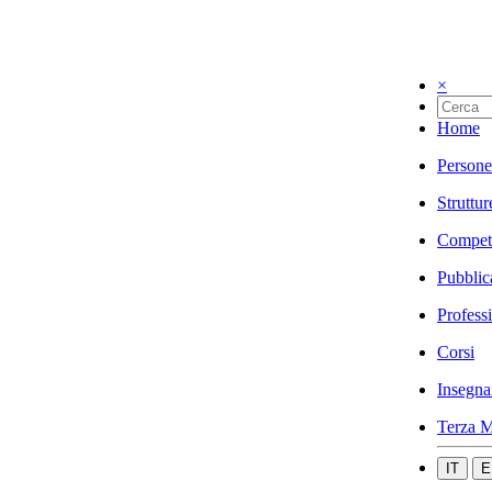
×
Home
Persone
Struttur
Compet
Pubblic
Profess
Corsi
Insegna
Terza M
IT
E