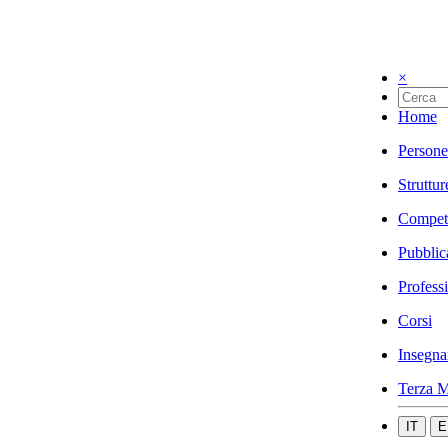
×
Home
Persone
Struttur
Compet
Pubblic
Profess
Corsi
Insegna
Terza M
IT
E