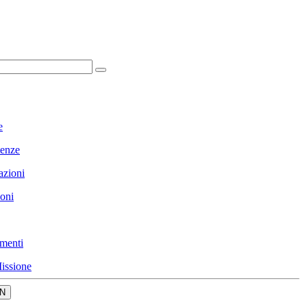
e
enze
azioni
ioni
menti
issione
N