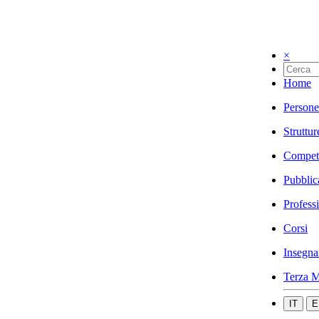
×
Home
Persone
Struttur
Compet
Pubblic
Profess
Corsi
Insegna
Terza M
IT
E