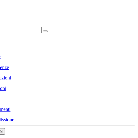
e
enze
azioni
ioni
menti
issione
N