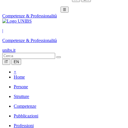
☰
Competenze & Professionalità
|
Competenze & Professionalità
unibs.it
IT
EN
×
Home
Persone
Strutture
Competenze
Pubblicazioni
Professioni