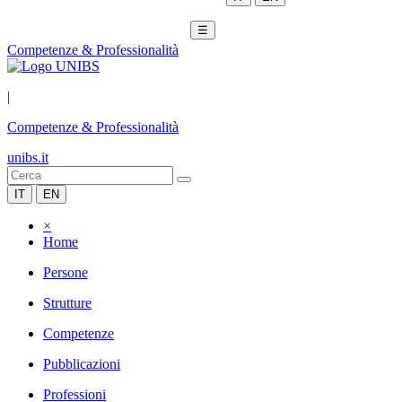
☰
Competenze & Professionalità
|
Competenze & Professionalità
unibs.it
IT
EN
×
Home
Persone
Strutture
Competenze
Pubblicazioni
Professioni