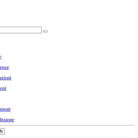
e
enze
azioni
ioni
menti
issione
N