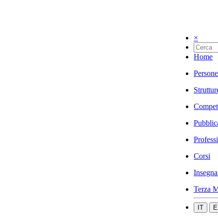
×
Home
Persone
Struttur
Compet
Pubblic
Profess
Corsi
Insegna
Terza M
IT
E