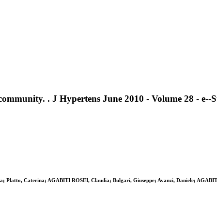
 community. . J Hypertens June 2010 - Volume 28 - e--
uca; Platto, Caterina; AGABITI ROSEI, Claudia; Bulgari, Giuseppe; Avanzi, Daniele; AGABI