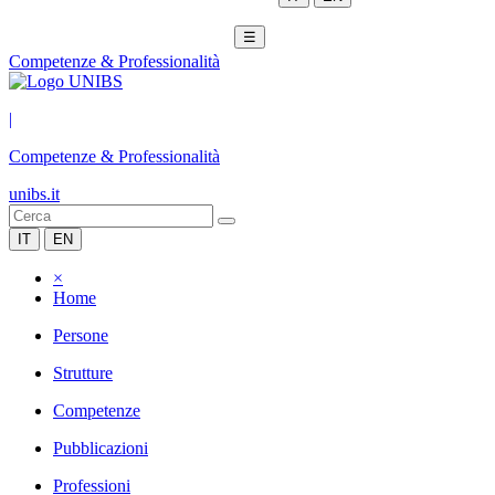
☰
Competenze & Professionalità
|
Competenze & Professionalità
unibs.it
IT
EN
×
Home
Persone
Strutture
Competenze
Pubblicazioni
Professioni