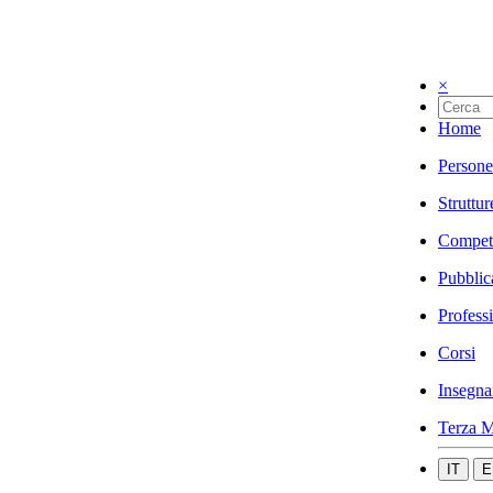
×
Home
Persone
Struttur
Compet
Pubblic
Profess
Corsi
Insegna
Terza M
IT
E