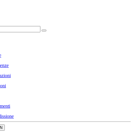
e
enze
azioni
ioni
menti
issione
N