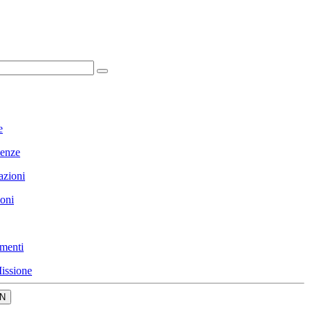
e
enze
azioni
ioni
menti
issione
N