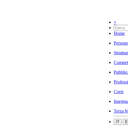
×
Home
Persone
Struttur
Compet
Pubblic
Profess
Corsi
Insegna
Terza M
IT
E