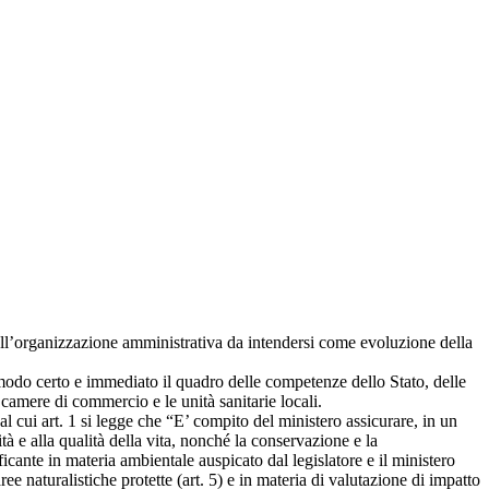
 dell’organizzazione amministrativa da intendersi come evoluzione della
n modo certo e immediato il quadro delle competenze dello Stato, delle
e camere di commercio e le unità sanitarie locali.
l cui art. 1 si legge che “E’ compito del ministero assicurare, in un
à e alla qualità della vita, nonché la conservazione e la
ficante in materia ambientale auspicato dal legislatore e il ministero
ee naturalistiche protette (art. 5) e in materia di valutazione di impatto