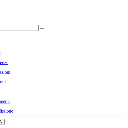
e
enze
azioni
ioni
menti
issione
N