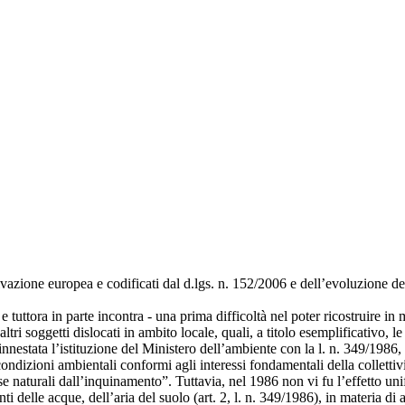
derivazione europea e codificati dal d.lgs. n. 152/2006 e dell’evoluzione
 tuttora in parte incontra - una prima difficoltà nel poter ricostruire i
tri soggetti dislocati in ambito locale, quali, a titolo esemplificativo, l
nestata l’istituzione del Ministero dell’ambiente con la l. n. 349/1986, a
dizioni ambientali conformi agli interessi fondamentali della collettivit
se naturali dall’inquinamento”. Tuttavia, nel 1986 non vi fu l’effetto uni
elle acque, dell’aria del suolo (art. 2, l. n. 349/1986), in materia di ar