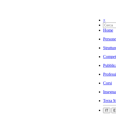
×
Home
Persone
Struttur
Compet
Pubblic
Profess
Corsi
Insegna
Terza M
IT
E