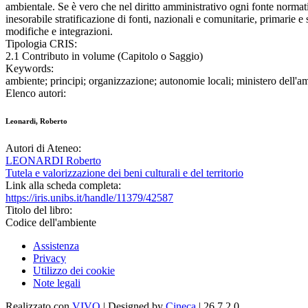
ambientale. Se è vero che nel diritto amministrativo ogni fonte normati
inesorabile stratificazione di fonti, nazionali e comunitarie, primarie e
modifiche e integrazioni.
Tipologia CRIS:
2.1 Contributo in volume (Capitolo o Saggio)
Keywords:
ambiente; principi; organizzazione; autonomie locali; ministero dell'a
Elenco autori:
Leonardi, Roberto
Autori di Ateneo:
LEONARDI Roberto
Tutela e valorizzazione dei beni culturali e del territorio
Link alla scheda completa:
https://iris.unibs.it/handle/11379/42587
Titolo del libro:
Codice dell'ambiente
Assistenza
Privacy
Utilizzo dei cookie
Note legali
Realizzato con
VIVO
| Designed by
Cineca
| 26.7.2.0