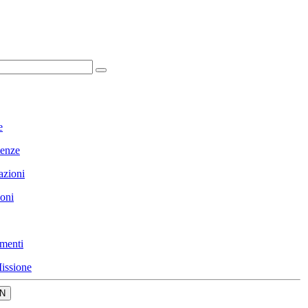
e
enze
azioni
ioni
menti
issione
N