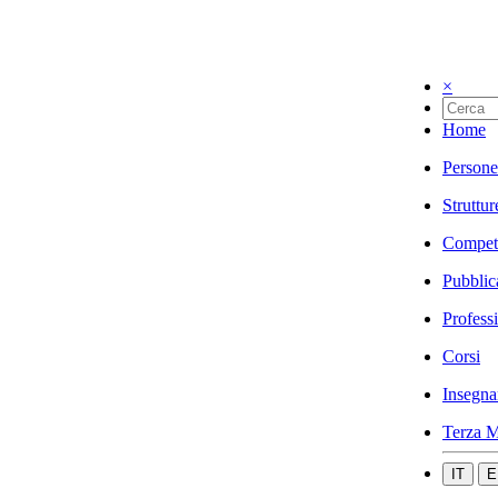
×
Home
Persone
Struttur
Compet
Pubblic
Profess
Corsi
Insegna
Terza M
IT
E