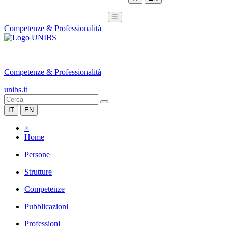
☰
Competenze & Professionalità
|
Competenze & Professionalità
unibs.it
IT
EN
×
Home
Persone
Strutture
Competenze
Pubblicazioni
Professioni