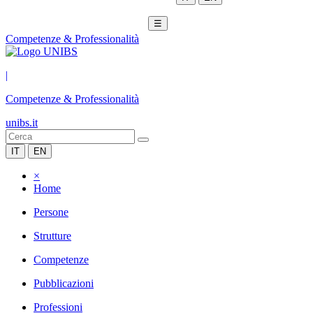
☰
Competenze & Professionalità
|
Competenze & Professionalità
unibs.it
IT
EN
×
Home
Persone
Strutture
Competenze
Pubblicazioni
Professioni