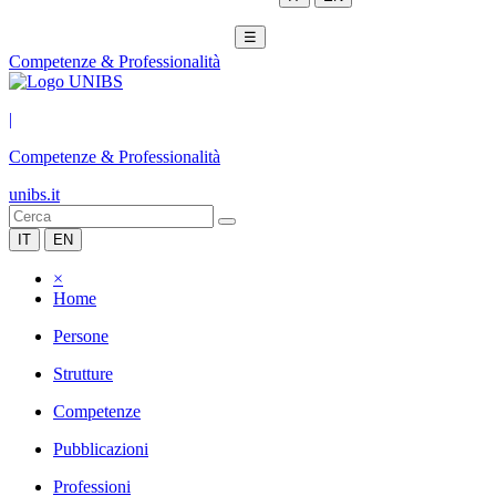
☰
Competenze & Professionalità
|
Competenze & Professionalità
unibs.it
IT
EN
×
Home
Persone
Strutture
Competenze
Pubblicazioni
Professioni