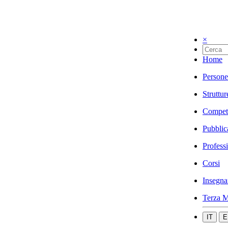
×
Home
Persone
Struttur
Compet
Pubblic
Profess
Corsi
Insegna
Terza M
IT
E