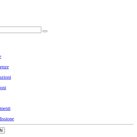
e
enze
azioni
ioni
menti
issione
N