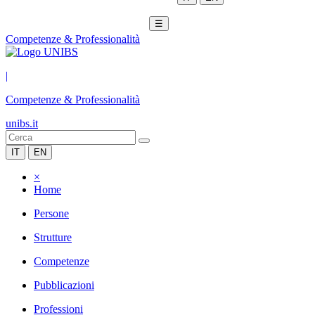
☰
Competenze & Professionalità
|
Competenze & Professionalità
unibs.it
IT
EN
×
Home
Persone
Strutture
Competenze
Pubblicazioni
Professioni