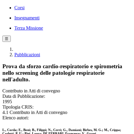
Corsi
Insegnamenti
Terza Missione
☰
Pubblicazioni
Prova da sforzo cardio-respiratorio e spirometria
nello screening delle patologie respiratorie
nell'adulto.
Contributo in Atti di convegno
Data di Pubblicazione:
1995
Tipologia CRIS:
4.1 Contributo in Atti di convegno
Elenco autori:
L., Corda; E., Boni; B., Filippi; N., Cerri; G., Damiani; Birbes, M. G.; M., Crippa;
Carletti, P. U.; Pini, Laura; DE FERRARI, Francesco; V., Grassi