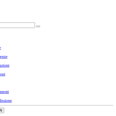
e
enze
azioni
ioni
menti
issione
N