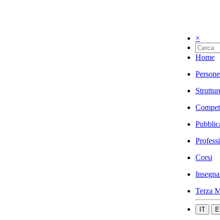
×
Home
Persone
Struttur
Compet
Pubblic
Profess
Corsi
Insegna
Terza M
IT
E