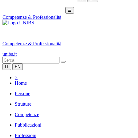
☰
Competenze & Professionalità
|
Competenze & Professionalità
unibs.it
IT
EN
×
Home
Persone
Strutture
Competenze
Pubblicazioni
Professioni