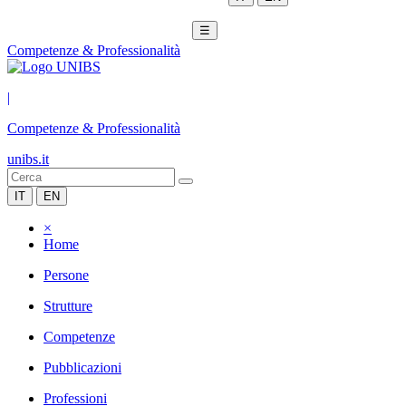
☰
Competenze & Professionalità
|
Competenze & Professionalità
unibs.it
IT
EN
×
Home
Persone
Strutture
Competenze
Pubblicazioni
Professioni