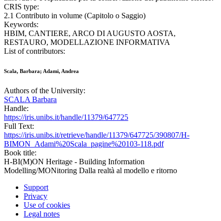
CRIS type:
2.1 Contributo in volume (Capitolo o Saggio)
Keywords:
HBIM, CANTIERE, ARCO DI AUGUSTO AOSTA,
RESTAURO, MODELLAZIONE INFORMATIVA
List of contributors:
Scala, Barbara; Adami, Andrea
Authors of the University:
SCALA Barbara
Handle:
https://iris.unibs.it/handle/11379/647725
Full Text:
https://iris.unibs.it/retrieve/handle/11379/647725/390807/H-
BIMON_Adami%20Scala_pagine%20103-118.pdf
Book title:
H-BI(M)ON Heritage - Building Information
Modelling/MONitoring Dalla realtà al modello e ritorno
Support
Privacy
Use of cookies
Legal notes