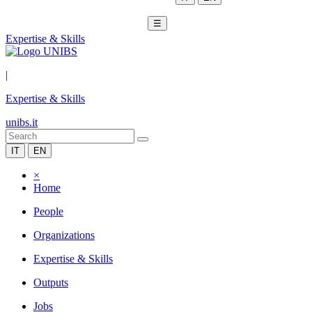
☰
Expertise & Skills
|
Expertise & Skills
unibs.it
IT
EN
×
Home
People
Organizations
Expertise & Skills
Outputs
Jobs