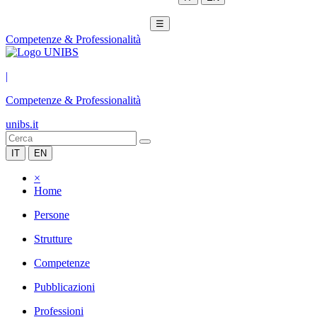
☰
Competenze & Professionalità
|
Competenze & Professionalità
unibs.it
IT
EN
×
Home
Persone
Strutture
Competenze
Pubblicazioni
Professioni