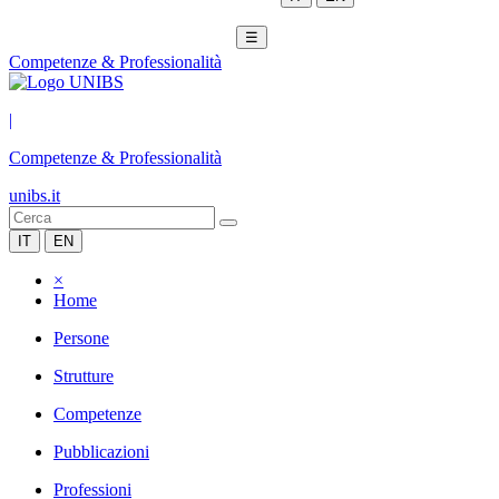
☰
Competenze & Professionalità
|
Competenze & Professionalità
unibs.it
IT
EN
×
Home
Persone
Strutture
Competenze
Pubblicazioni
Professioni