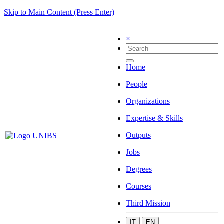
Skip to Main Content (Press Enter)
×
Home
People
Organizations
Expertise & Skills
Outputs
Jobs
Degrees
Courses
Third Mission
IT
EN