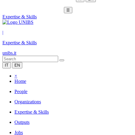
☰
Expertise & Skills
|
Expertise & Skills
unibs.it
IT
EN
×
Home
People
Organizations
Expertise & Skills
Outputs
Jobs