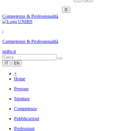
☰
Competenze & Professionalità
|
Competenze & Professionalità
unibs.it
IT
EN
×
Home
Persone
Strutture
Competenze
Pubblicazioni
Professioni