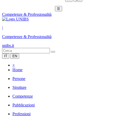
☰
Competenze & Professionalità
|
Competenze & Professionalità
unibs.it
IT
EN
×
Home
Persone
Strutture
Competenze
Pubblicazioni
Professioni