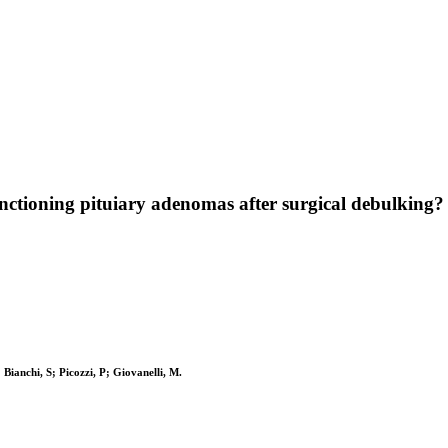
nctioning pituiary adenomas after surgical debulking?
nchi, S; Picozzi, P; Giovanelli, M.