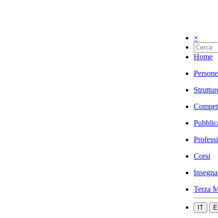
×
Home
Persone
Struttur
Compet
Pubblic
Profess
Corsi
Insegna
Terza M
IT
E