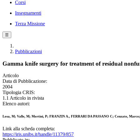
Corsi
Insegnamenti
Terza Missione
☰
Pubblicazioni
Gamma knife surgery for treatment of residual nonfu
Articolo
Data di Pubblicazione:
2004
Tipologia CRIS:
1.1 Articolo in rivista
Elenco autori:
Losa, M; Valle, M; Mortini, P; FRANZIN A., FERRARI DA PASSANO C; Cenzato, Marco; Bia
Link alla scheda completa:
https://iris.unibs.it/handle/11379/857
Pubblicato in: