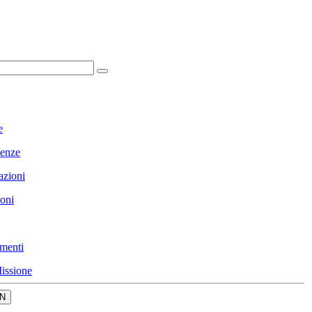
e
enze
azioni
ioni
menti
issione
N