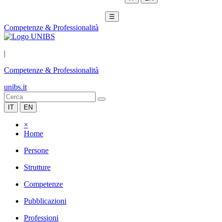
☰
Competenze & Professionalità
|
Competenze & Professionalità
unibs.it
IT
EN
×
Home
Persone
Strutture
Competenze
Pubblicazioni
Professioni