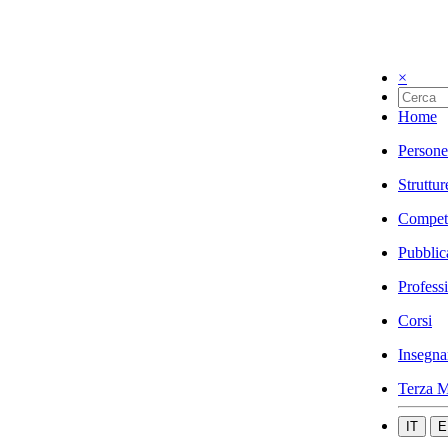
×
Home
Persone
Struttur
Compet
Pubblic
Profess
Corsi
Insegna
Terza M
IT
E