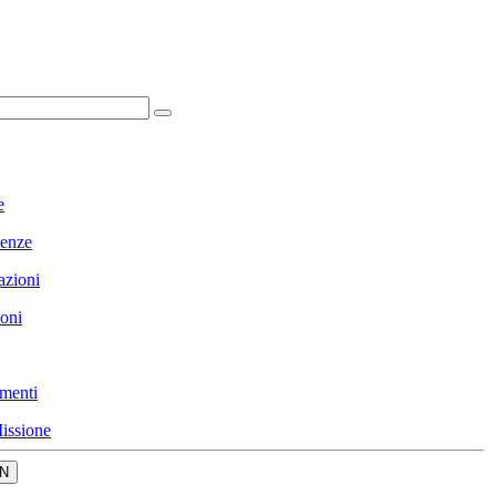
e
enze
azioni
ioni
menti
issione
N