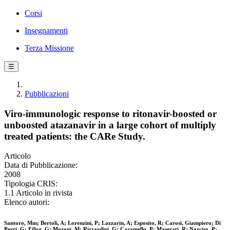
Corsi
Insegnamenti
Terza Missione
☰
Pubblicazioni
Viro-immunologic response to ritonavir-boosted or
unboosted atazanavir in a large cohort of multiply
treated patients: the CARe Study.
Articolo
Data di Pubblicazione:
2008
Tipologia CRIS:
1.1 Articolo in rivista
Elenco autori:
Santoro, Mm; Bertoli, A; Lorenzini, P; Lazzarin, A; Esposito, R; Carosi, Giampiero; Di
Perri, G; Filice, G; Moroni, M; Rizzardini, G; Caramello, P; Maserati, R; Narciso, P;