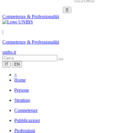
☰
Competenze & Professionalità
|
Competenze & Professionalità
unibs.it
IT
EN
×
Home
Persone
Strutture
Competenze
Pubblicazioni
Professioni