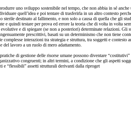
produrre uno sviluppo sostenibile nel tempo, che non abbia in sé anche un
viduare quell’idea e poi tentare di trasferirla in un altro contesto perché
o sterile destinato al fallimento, e non solo a causa di quella che gli s
e e quindi testare per prova ed errore la teoria che di volta in volta se
evolutive e di spiegare (se non a posteriori) determinate relazioni. Gli 
li ingenuamente prescrittivi, basati su un determinismo che non tiene con
omplesse interazioni tra strategia e struttura, tra soggetti e contesto am
ne del lavoro a un ruolo di mero adattamento.
atiche di gestione delle risorse umane possono diventare “costitutivi” d
rganizzativo congruenti; in altri termini, a condizione che gli aspetti s
e “flessibili” assetti strutturali derivanti dalla riproget