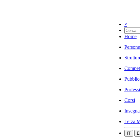
×
Home
Persone
Struttur
Compet
Pubblic
Profess
Corsi
Insegna
Terza M
IT
E