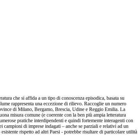
eratura che si affida a un tipo di conoscenza episodica, basata su
o volume rappresenta una eccezione di rilievo. Raccoglie un numero
le province di Milano, Bergamo, Brescia, Udine e Reggio Emilia. La
buona misura comune (e coerente con la ben più ampia letteratura
 numerose pratiche interdipendenti e quindi fortemente interagenti con
dei campioni di imprese indagati – anche se parziali e relativi ad un
tente rispetto ad altri Paesi - potrebbe risultare di particolare utilità