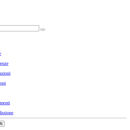
e
enze
azioni
ioni
menti
issione
N