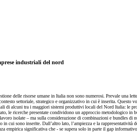
mprese industriali del nord
estione delle risorse umane in Italia non sono numerosi. Prevale una lett
contesto settoriale, strategico e organizzativo in cui è inserita. Quest
iali di alcuni tra i maggiori sistemi produttivi locali del Nord Italia: 
 lato, le ricerche presentate condividono un approccio metodologico in 
di lavoro isolate – ma sulla considerazione di combinazioni e bundles di
 in cui sono inserite. Dall’altro lato, l’ampiezza e la rappresentatività 
mpirica significativa che - se supera solo in parte il gap informativo esis