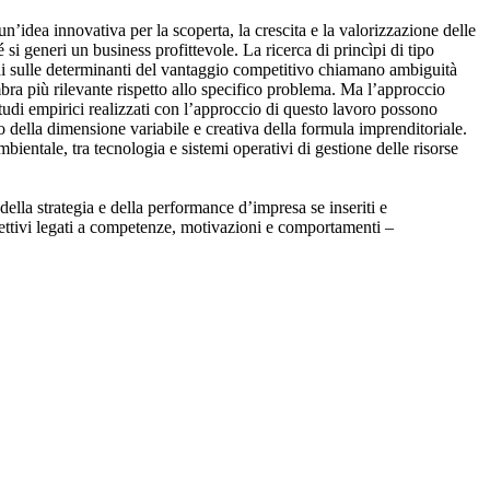
’idea innovativa per la scoperta, la crescita e la valorizzazione delle
 si generi un business profittevole. La ricerca di princìpi di tipo
tudi sulle determinanti del vantaggio competitivo chiamano ambiguità
mbra più rilevante rispetto allo specifico problema. Ma l’approccio
studi empirici realizzati con l’approccio di questo lavoro possono
to della dimensione variabile e creativa della formula imprenditoriale.
bientale, tra tecnologia e sistemi operativi di gestione delle risorse
ella strategia e della performance d’impresa se inseriti e
oggettivi legati a competenze, motivazioni e comportamenti –