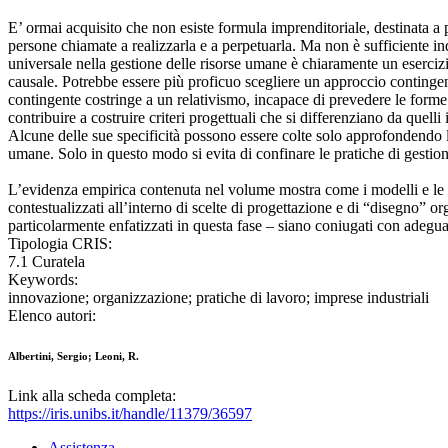
E’ ormai acquisito che non esiste formula imprenditoriale, destinata a 
persone chiamate a realizzarla e a perpetuarla. Ma non è sufficiente indi
universale nella gestione delle risorse umane è chiaramente un esercizi
causale. Potrebbe essere più proficuo scegliere un approccio contingent
contingente costringe a un relativismo, incapace di prevedere le forme 
contribuire a costruire criteri progettuali che si differenziano da quel
Alcune delle sue specificità possono essere colte solo approfondendo le c
umane. Solo in questo modo si evita di confinare le pratiche di gestio
L’evidenza empirica contenuta nel volume mostra come i modelli e le pr
contestualizzati all’interno di scelte di progettazione e di “disegno” o
particolarmente enfatizzati in questa fase – siano coniugati con adeguati 
Tipologia CRIS:
7.1 Curatela
Keywords:
innovazione; organizzazione; pratiche di lavoro; imprese industriali
Elenco autori:
Albertini, Sergio; Leoni, R.
Link alla scheda completa:
https://iris.unibs.it/handle/11379/36597
Assistenza